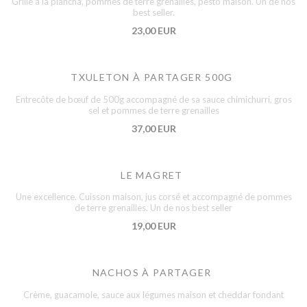
Grillé à la plancha, pommes de terre grenailles, pesto maison. Un de nos
best seller.
23,00 EUR
TXULETON À PARTAGER 500G
Entrecôte de bœuf de 500g accompagné de sa sauce chimichurri, gros
sel et pommes de terre grenailles
37,00 EUR
LE MAGRET
Une excellence. Cuisson maison, jus corsé et accompagné de pommes
de terre grenailles. Un de nos best seller
19,00 EUR
NACHOS À PARTAGER
Crème, guacamole, sauce aux légumes maison et cheddar fondant