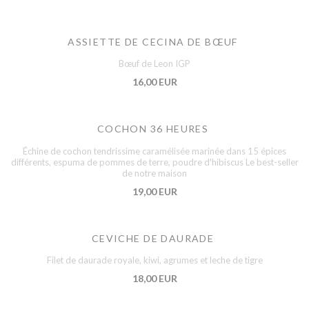
ASSIETTE DE CECINA DE BŒUF
Bœuf de Leon IGP
16,00 EUR
COCHON 36 HEURES
Échine de cochon tendrissime caramélisée marinée dans 15 épices
différents, espuma de pommes de terre, poudre d'hibiscus Le best-seller
de notre maison
19,00 EUR
CEVICHE DE DAURADE
Filet de daurade royale, kiwi, agrumes et leche de tigre
18,00 EUR