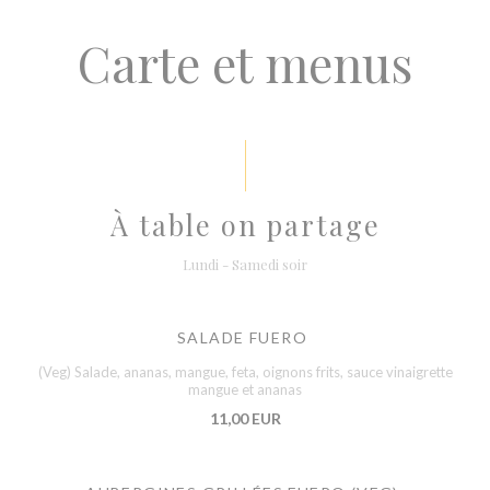
Carte et menus
À table on partage
Lundi - Samedi soir
SALADE FUERO
(Veg) Salade, ananas, mangue, feta, oignons frits, sauce vinaigrette
mangue et ananas
11,00 EUR