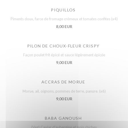
PIQUILLOS
Piments doux, farce de fromage crémeux et tomates confites (x4)
8,00 EUR
PILON DE CHOUX-FLEUR CRISPY
Façon poulet frit épicé et sauce légérement épicée
9,00 EUR
ACCRAS DE MORUE
Morue, ail, oignons, pommes de terre, panure. (x6)
9,00 EUR
BABA GANOUSH
(Veg) Caviar d'aubergine et pois chiches