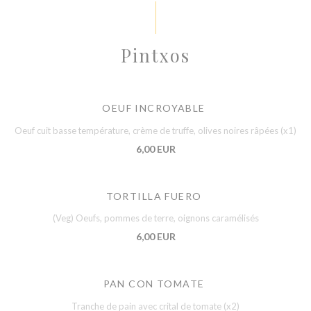
Pintxos
OEUF INCROYABLE
Oeuf cuit basse température, crème de truffe, olives noires râpées (x1)
6,00 EUR
TORTILLA FUERO
(Veg) Oeufs, pommes de terre, oignons caramélisés
6,00 EUR
PAN CON TOMATE
Tranche de pain avec crital de tomate (x2)