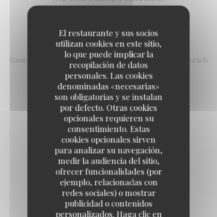
9,00 EUR
El restaurante y sus socios
utilizan cookies en este sitio,
GAMBAS PANKO
lo que puede implicar la
Gambas enroulées de panure panko et sauce mayonnaise sriracha (x3)
recopilación de datos
10,00 EUR
personales. Las cookies
denominadas «necesarias»
son obligatorias y se instalan
SURF AND TURF
por defecto. Otras cookies
opcionales requieren su
Brochettes de chorizo et gambas à la plancha (x2)
consentimiento. Estas
11,00 EUR
cookies opcionales sirven
para analizar su navegación,
medir la audiencia del sitio,
ofrecer funcionalidades (por
ejemplo, relacionadas con
redes sociales) o mostrar
Desserts
publicidad o contenidos
personalizados. Haga clic en