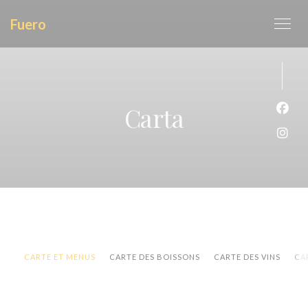
Personalización de sus opciones de cookies
Fuero
Carta
Face
Inst
CARTE ET MENUS
CARTE DES BOISSONS
CARTE DES VINS
CA