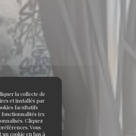
iquer la collecte de
res et installés par
okies facultatifs
 fonctionnalités (ex
sonnalisés. Cliquez
 préférences. Vous
 un cookie en bas à