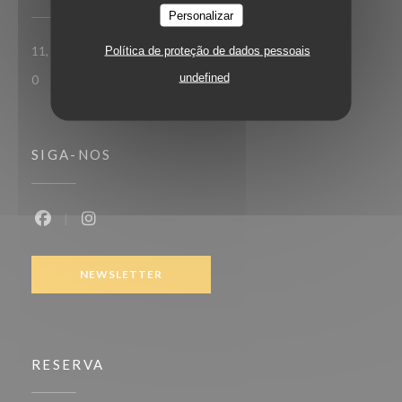
Personalizar
((abre numa nova janela))
Política de proteção de dados pessoais
11, Cour des Petites Écuries 75010 Paris
undefined
0
SIGA-NOS
Facebook ((abre numa nova janela))
Instagram ((abre numa nova janela))
NEWSLETTER
RESERVA