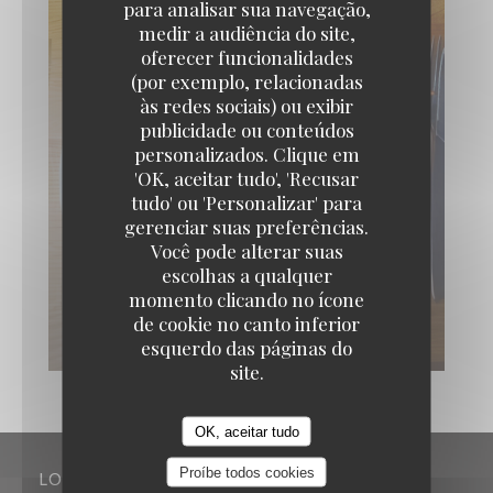
para analisar sua navegação,
medir a audiência do site,
oferecer funcionalidades
(por exemplo, relacionadas
às redes sociais) ou exibir
publicidade ou conteúdos
personalizados. Clique em
Fuero
'OK, aceitar tudo', 'Recusar
tudo' ou 'Personalizar' para
gerenciar suas preferências.
Você pode alterar suas
escolhas a qualquer
momento clicando no ícone
de cookie no canto inferior
esquerdo das páginas do
site.
OK, aceitar tudo
Proíbe todos cookies
LOCAL